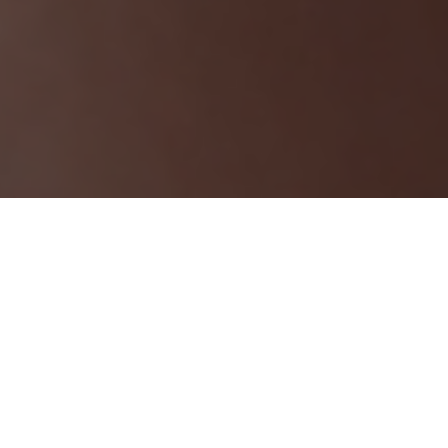
什么是再生医学？
再生医学以自身生物学潜能为基础，实现修复、重建与再生。
通过Acorn专利技术，我们仅需取少量毛囊，即可提取活性细胞，并
在
–196°C液氮
中长期冷冻保存，阻断细胞层面的衰老，完整保留细
胞的再生潜力。
未来需要时，这些细胞可被激活，用于制备
Secretome精华
—— 一
种高效的自体再生精华，可用于皮肤修复、头发再生及伤口愈合。