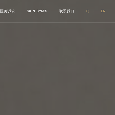
 肉毒注射
IN BRAUN
精致轮廓
GLASS THERAPY – 逆时活颜深层护理
瘦身减脂
DR. KELLI GUSTAFSSON
LIPODISSOLVE – 减脂塑形 | 溶脂
EXOSOMES – 外泌体手打水
私密处干涩
T
医美诉求
SKIN GYM®
联系我们
EN
ILLERS – 玻尿酸微调注射
LES WONG
献
精致鼻子
HYDRAFACIAL® – 水飞梭
门店
脱发掉发
DR. SALLY CHOI
EMSELLA® – 私密呵护 | 幸福
INTROFILL HA BOOST – 水
T