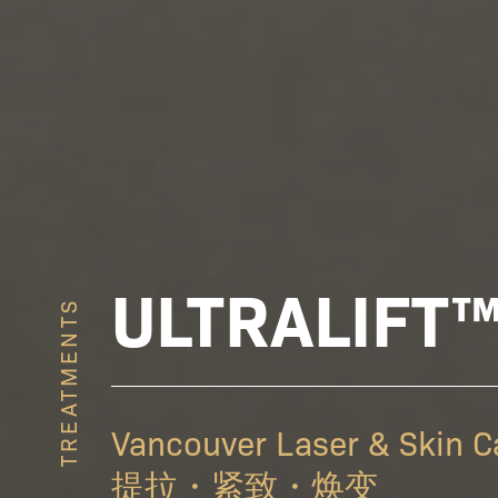
ULTRALIF
TREATMENTS
Vancouver Laser & Ski
提拉・紧致・焕变