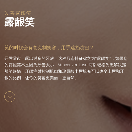
改善露龈笑
露龈笑
笑的时候会有意克制笑容，用手遮挡嘴巴？
开唇露齿，露出过多的牙龈，这种形态特征称之为“露龈笑”，如果您
的露龈笑不是因为牙齿大小，Vancouver Laser可以轻松为您解决露
龈笑烦恼！牙龈注射控制肌肉和玻尿酸丰唇填充可以改变上唇和牙
龈的比例，让你的笑容更美丽、更自然。