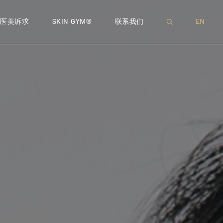
 肉毒注射
IN BRAUN
精致轮廓
GLASS THERAPY – 逆时活颜深层护理
瘦身减脂
DR. KELLI GUSTAFSSON
LIPODISSOLVE – 减脂塑形 | 溶脂
EXOSOMES – 外泌体手打水
私密处干涩
T
医美诉求
SKIN GYM®
联系我们
EN
ILLERS – 玻尿酸微调注射
LES WONG
献
精致鼻子
HYDRAFACIAL® – 水飞梭
门店
脱发掉发
DR. SALLY CHOI
EMSELLA® – 私密呵护 | 幸福
INTROFILL HA BOOST – 水
T