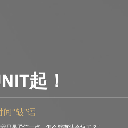
UNIT起！
间“皱”语
 “我只是爱笑一点，怎么就有法令纹了？”