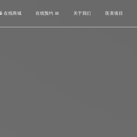
BOTOX® –
DR. MART
🛍️ 在线商城
在线预约 📅
关于我们
医美项目
医美培训中心
DERMAL F
DR. CHAR
社区贡