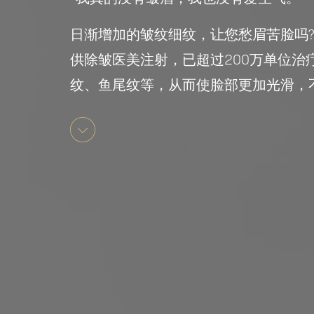
日渐增加的皱纹细纹，让您愁眉苦脸吗? Vancouv
供除皱医美注射，已超过200万单位
纹、鱼尾纹等，从而使脸部更加光滑，