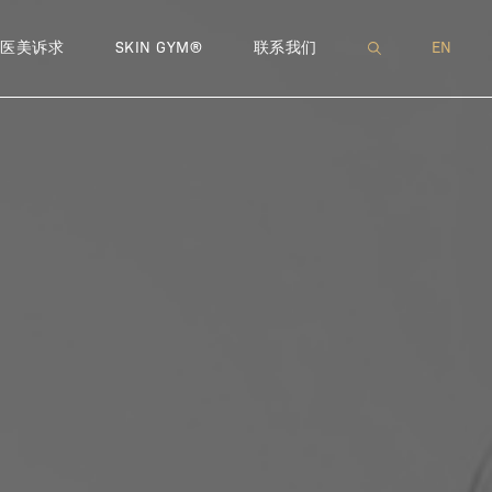
 肉毒注射
IN BRAUN
精致轮廓
GLASS THERAPY – 逆时活颜深层护理
瘦身减脂
DR. KELLI GUSTAFSSON
LIPODISSOLVE – 减脂塑形 | 溶脂
EXOSOMES – 外泌体手打水
私密处干涩
T
医美诉求
SKIN GYM®
联系我们
EN
ILLERS – 玻尿酸微调注射
LES WONG
献
精致鼻子
HYDRAFACIAL® – 水飞梭
门店
脱发掉发
DR. SALLY CHOI
EMSELLA® – 私密呵护 | 幸福
INTROFILL HA BOOST – 水
T