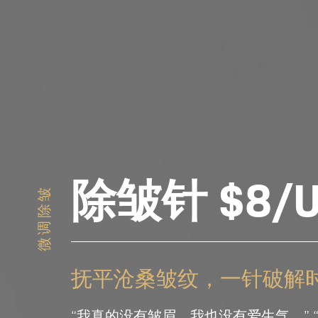
除皱针 $8/
微调除皱
抚平沧桑皱纹，一针破解时
“我真的没有皱眉，我也没有爱生气。”