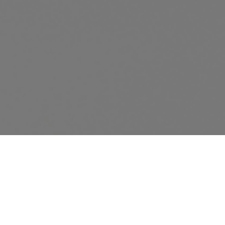
EMSELLA®幸福椅
Emsella ®幸福椅是以专利HIFEM技术（高能量聚焦磁场），触发盆
底肌持续进行收紧提升运动。一次治疗只需坐在BTL Emsella®幸福
椅上28分钟便可完成12，000次盆底肌训练，解决私密问题。